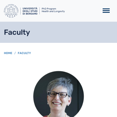
Salta al contenuto principa
Faculty
BREADCRUMB
HOME
FACULTY